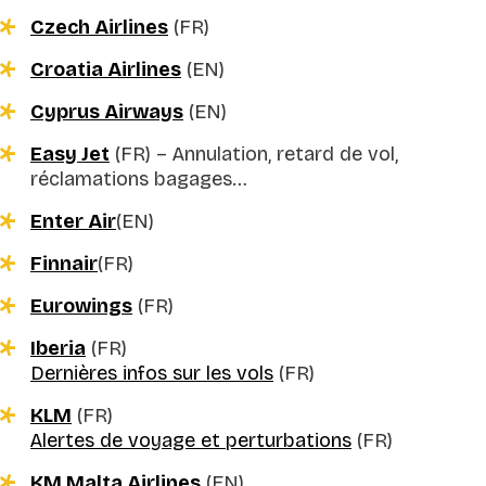
Czech Airlines
(FR)
Croatia Airlines
(EN)
Cyprus Airways
(EN)
Easy Jet
(FR) –
Annulation, retard de vol,
réclamations bagages…
Enter Air
(EN)
Finnair
(FR)
Eurowings
(FR)
Iberia
(FR)
Dernières infos sur les vols
(FR)
KLM
(FR)
Alertes de voyage et perturbations
(FR)
KM Malta Airlines
(EN)