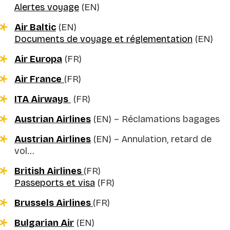
Alertes voyage
(EN)
Air Baltic
(EN)
Documents de voyage et réglementation
(EN)
Air Europa
(FR)
Air France
(FR)
ITA Airways
(FR)
Austrian Airlines
(EN) –
Réclamations b
agages
Austrian Airlines
(EN) –
Annulation, retard de
vol…
British Airlines
(FR)
Passeports et visa
(FR)
Brussels Airlines
(FR)
Bulgarian Air
(EN)