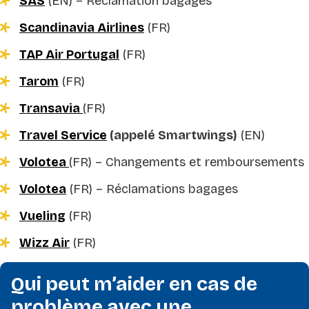
SAS
(EN)
– Réclamation bagages
Scandinavia Airlines
(FR)
TAP Air Portugal
(FR)
Tarom
(FR)
Transavia
(FR)
Travel Service
(appelé Smartwings)
(EN)
Volotea
(FR) –
Changements et remboursements
Volotea
(FR) –
Réclamations b
agages
Vueling
(FR)
Wizz Air
(FR)
Qui peut m’aider en cas de
problème avec une