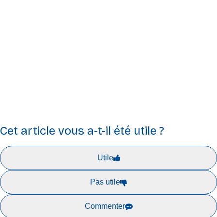
opinions exprimés n’engagent toutefois que leur(s) auteur(s)
et ne reflètent pas nécessairement ceux de l’Union
européenne ou de L’Agence exécutive pour le Conseil
européen de l’innovation et les PME (EISMEA). Ni l’Union
européenne ni l’autorité subventionnaire ne peuvent en être
tenues pour responsables.
Cet article vous a-t-il été utile ?
Utile
Pas utile
Commenter