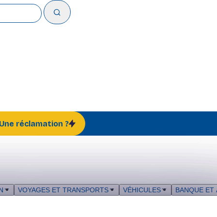
 Une réclamation ?
N
VOYAGES ET TRANSPORTS
VÉHICULES
BANQUE ET