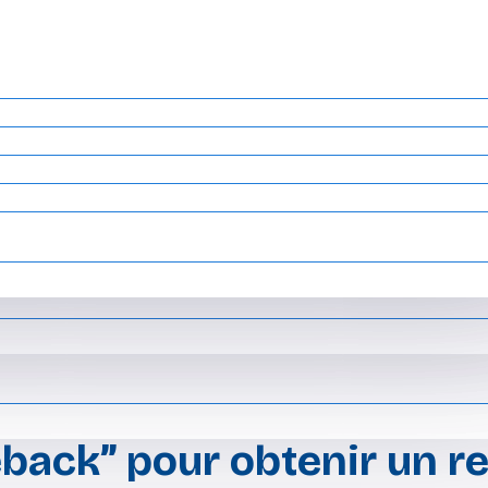
es annulés
eback” pour obtenir un