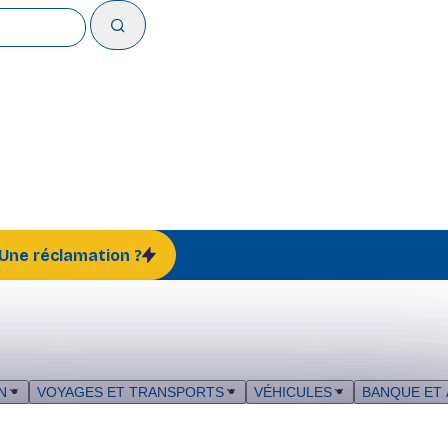
 Une réclamation ?
N
VOYAGES ET TRANSPORTS
VÉHICULES
BANQUE ET