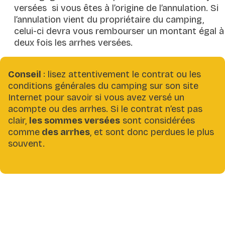
versées si vous êtes à l’origine de l’annulation. Si
l’annulation vient du propriétaire du camping,
celui-ci devra vous rembourser un montant égal à
deux fois les arrhes versées.
Conseil
: lisez attentivement le contrat ou les
conditions générales du camping sur son site
Internet pour savoir si vous avez versé un
acompte ou des arrhes. Si le contrat n’est pas
clair,
les sommes versées
sont considérées
comme
des arrhes
, et sont donc perdues le plus
souvent.
Financé par l’Union européenne. Les points de vue et les
opinions exprimés n’engagent toutefois que leur(s) auteur(s)
et ne reflètent pas nécessairement ceux de l’Union
européenne ou de L’Agence exécutive pour le Conseil