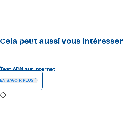
soit le montant.
Cela peut aussi vous intéresser
Test ADN sur Internet
EN SAVOIR PLUS
Financé par l’Union européenne. Les points de vue et les
opinions exprimés n’engagent toutefois que leur(s) auteur(s)
et ne reflètent pas nécessairement ceux de l’Union