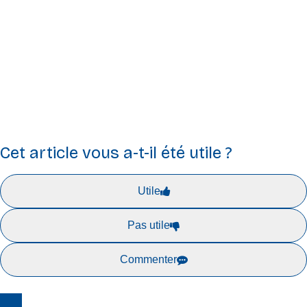
européenne ou de L’Agence exécutive pour le Conseil
européen de l’innovation et les PME (EISMEA). Ni l’Union
européenne ni l’autorité subventionnaire ne peuvent en être
tenues pour responsables.
Cet article vous a-t-il été utile ?
Utile
Pas utile
Commenter